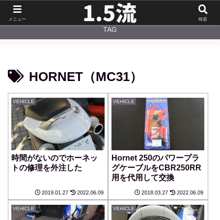
NEW
CATEGORY
メニュー
検索
TAG
HORNET（MC31）
VEHICLE
VEHICLE
時間がないのでホーネッ
Hornet 250のパワープラ
トの修理を外注した
グケーブルをCBR250RR
用を代用して交換
2019.01.27
2022.06.09
2018.03.27
2022.06.09
VEHICLE
VEHICLE