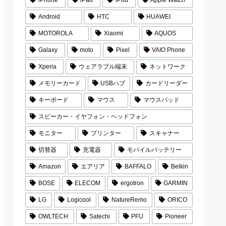
iPhone
iPad
iPod
Apple Watch
Android
HTC
HUAWEI
MOTOROLA
Xiaomi
AQUOS
Galaxy
moto
Pixel
VAIO Phone
Xperia
ウェアラブル端末
ネットワーク
メモリーカード
USBハブ
カードリーダー
キーボード
マウス
マウスパッド
スピーカー・イヤフォン・ヘッドフォン
モニター
プリンター
スキャナー
切替器
充電器
モバイルバッテリー
Amazon
エアリア
BAFFALO
Belkin
BOSE
ELECOM
ergotron
GARMIN
LG
Logicool
NatureRemo
ORICO
OWLTECH
Satechi
PFU
Pioneer