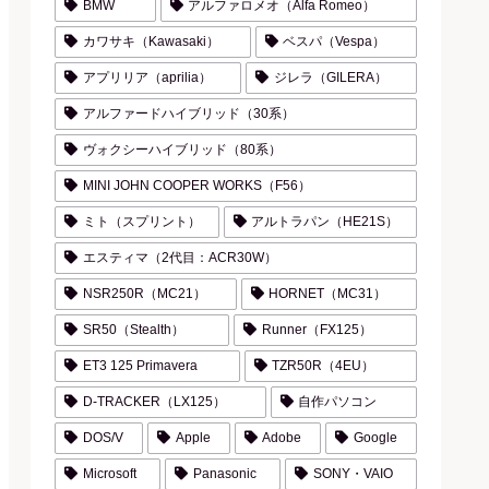
BMW
アルファロメオ（Alfa Romeo）
カワサキ（Kawasaki）
ベスパ（Vespa）
アプリリア（aprilia）
ジレラ（GILERA）
アルファードハイブリッド（30系）
ヴォクシーハイブリッド（80系）
MINI JOHN COOPER WORKS（F56）
ミト（スプリント）
アルトラパン（HE21S）
エスティマ（2代目：ACR30W）
NSR250R（MC21）
HORNET（MC31）
SR50（Stealth）
Runner（FX125）
ET3 125 Primavera
TZR50R（4EU）
D-TRACKER（LX125）
自作パソコン
DOS/V
Apple
Adobe
Google
Microsoft
Panasonic
SONY・VAIO