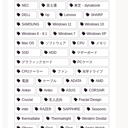
NEC
富士通
東芝・dynabook
DELL
hp
Lenovo
SHARP
SAMSUNG
Windows 11
Windows 10
Windows 8・8.1
Windows 7
Windows XP
Mac OS
ソフトウェア
CPU
メモリ
SSD
HDD
マザーボード
グラフィックカード
PCケース
CPUクーラー
ファン
光学ドライブ
電源
ケーブル
ADATA
AMD
Anker
Antec
ASUS
CORSAIR
Crucial
玄人志向
Fractal Design
intel
RAZER
SAPPHIRE
Seasonic
thermaltake
Thermalright
Western Desital