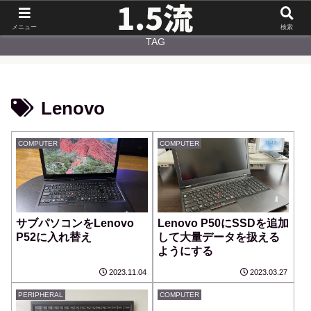
NEW
CATEGORY
メニュー
検索
TAG
Lenovo
COMPUTER
COMPUTER
サブパソコンをLenovo
Lenovo P50にSSDを追加
P52に入れ替え
して大量データを扱える
ようにする
2023.11.04
2023.03.27
PERIPHERAL
COMPUTER