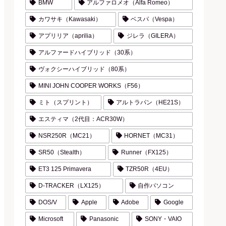
BMW
アルファロメオ（Alfa Romeo）
カワサキ（Kawasaki）
ベスパ（Vespa）
アプリリア（aprilia）
ジレラ（GILERA）
アルファードハイブリッド（30系）
ヴォクシーハイブリッド（80系）
MINI JOHN COOPER WORKS（F56）
ミト（スプリント）
アルトラパン（HE21S）
エスティマ（2代目：ACR30W）
NSR250R（MC21）
HORNET（MC31）
SR50（Stealth）
Runner（FX125）
ET3 125 Primavera
TZR50R（4EU）
D-TRACKER（LX125）
自作パソコン
DOS/V
Apple
Adobe
Google
Microsoft
Panasonic
SONY・VAIO