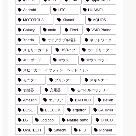
iPhone
iPad
iPod
Apple Watch
Android
HTC
HUAWEI
MOTOROLA
Xiaomi
AQUOS
Galaxy
moto
Pixel
VAIO Phone
Xperia
ウェアラブル端末
ネットワーク
メモリーカード
USBハブ
カードリーダー
キーボード
マウス
マウスパッド
スピーカー・イヤフォン・ヘッドフォン
モニター
プリンター
スキャナー
切替器
充電器
モバイルバッテリー
Amazon
エアリア
BAFFALO
Belkin
BOSE
ELECOM
ergotron
GARMIN
LG
Logicool
NatureRemo
ORICO
OWLTECH
Satechi
PFU
Pioneer