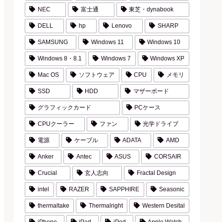
NEC
富士通
東芝・dynabook
DELL
hp
Lenovo
SHARP
SAMSUNG
Windows 11
Windows 10
Windows 8・8.1
Windows 7
Windows XP
Mac OS
ソフトウェア
CPU
メモリ
SSD
HDD
マザーボード
グラフィックカード
PCケース
CPUクーラー
ファン
光学ドライブ
電源
ケーブル
ADATA
AMD
Anker
Antec
ASUS
CORSAIR
Crucial
玄人志向
Fractal Design
intel
RAZER
SAPPHIRE
Seasonic
thermaltake
Thermalright
Western Desital