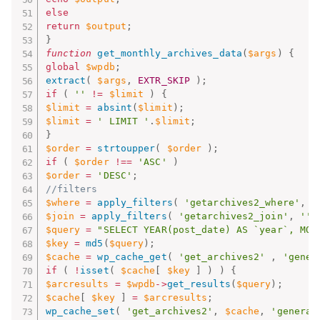
else
return
$output
;
}
function
get_monthly_archives_data
(
$args
)
{
global
$wpdb
;
extract
(
$args
,
EXTR_SKIP
)
;
if
(
''
!=
$limit
)
{
$limit
=
absint
(
$limit
)
;
$limit
=
' LIMIT '
.
$limit
;
}
$order
=
strtoupper
(
$order
)
;
if
(
$order
!==
'ASC'
)
$order
=
'DESC'
;
//filters
$where
=
apply_filters
(
'getarchives2_where'
,
"
$join
=
apply_filters
(
'getarchives2_join'
,
''
,
$query
=
"SELECT YEAR(post_date) AS `year`, MON
$key
=
md5
(
$query
)
;
$cache
=
wp_cache_get
(
'get_archives2'
,
'gener
if
(
!
isset
(
$cache
[
$key
]
)
)
{
$arcresults
=
$wpdb
-
>
get_results
(
$query
)
;
$cache
[
$key
]
=
$arcresults
;
wp_cache_set
(
'get_archives2'
,
$cache
,
'general