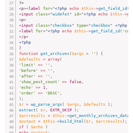
<
p
>
<
label
for
=
"
<?php
echo
$this
-
>
get_field_id
(
'
<
input
class
=
"
widefat
"
id
=
"
<?php
echo
$this
-
>
ge
<
p
>
<
input
class
=
"
checkbox
"
type
=
"
checkbox
"
<?php
e
<
label
for
=
"
<?php
echo
$this
-
>
get_field_id
(
'cou
</
p
>
<?php
}
function
get_archives
(
$args
=
''
)
{
$defaults
=
array
(
'limit'
=
>
''
,
'before'
=
>
''
,
'after'
=
>
''
,
'show_post_count'
=
>
false
,
'echo'
=
>
1
,
'order'
=
>
'DESC'
,
)
;
$r
=
wp_parse_args
(
$args
,
$defaults
)
;
extract
(
$r
,
EXTR_SKIP
)
;
$arcresults
=
$this
-
>
get_monthly_archives_data
(
$output
=
$this
-
>
build_html
(
$r
,
$arcresults
)
;
if
(
$echo
)
echo
$output
;