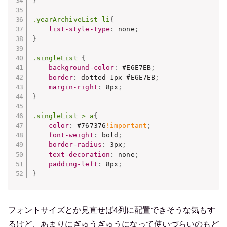
}
.yearArchiveList li
{
list-style-type
:
 none
;
}
.singleList
{
background-color
:
 #E6E7EB
;
border
:
 dotted 1px #E6E7EB
;
margin-right
:
 8px
;
}
.singleList > a
{
color
:
 #767376
!important
;
font-weight
:
 bold
;
border-radius
:
 3px
;
text-decoration
:
 none
;
padding-left
:
 8px
;
}
フォントサイズとか見直せば4列に配置できそうな気もす
るけど、あまりにぎゅうぎゅうになって使いづらいのもど