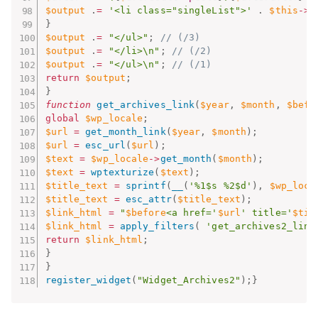
$output
.
=
'<li class="singleList">'
.
$this
-
>
g
}
$output
.
=
"</ul>"
;
// (/3)
$output
.
=
"</li>\n"
;
// (/2)
$output
.
=
"</ul>\n"
;
// (/1)
return
$output
;
}
function
get_archives_link
(
$year
,
$month
,
$befo
global
$wp_locale
;
$url
=
get_month_link
(
$year
,
$month
)
;
$url
=
esc_url
(
$url
)
;
$text
=
$wp_locale
-
>
get_month
(
$month
)
;
$text
=
wptexturize
(
$text
)
;
$title_text
=
sprintf
(
__
(
'%1$s %2$d'
)
,
$wp_loca
$title_text
=
esc_attr
(
$title_text
)
;
$link_html
=
"
$before
<a href='
$url
' title='
$tit
$link_html
=
apply_filters
(
'get_archives2_link
return
$link_html
;
}
}
register_widget
(
"Widget_Archives2"
)
;
}