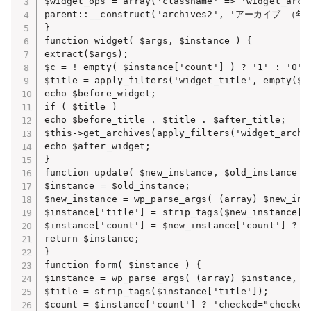
$widget_ops = array('classname' => 'widget_
parent::__construct('archives2', 'アーカイブ （年別
}

function widget( $args, $instance ) {

extract($args);

$c = ! empty( $instance['count'] ) ? '1' : '0';

$title = apply_filters('widget_title', empty($i
echo $before_widget;

if ( $title )

echo $before_title . $title . $after_title;

$this->get_archives(apply_filters('widget_archi
echo $after_widget;

}

function update( $new_instance, $old_instance ) 
$instance = $old_instance;

$new_instance = wp_parse_args( (array) $new_ins
$instance['title'] = strip_tags($new_instance['t
$instance['count'] = $new_instance['count'] ? 1 
return $instance;

}

function form( $instance ) {

$instance = wp_parse_args( (array) $instance, ar
$title = strip_tags($instance['title']);

$count = $instance['count'] ? 'checked="checked"