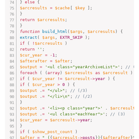
}
else
{
$arcresults
=
$cache
[
$key
]
;
}
return
$arcresults
;
}
function
build_html
(
$args
,
$arcresults
)
{
extract
(
$args
,
EXTR_SKIP
)
;
if
(
!
$arcresults
)
return
''
;
$cur_year
=
-
1
;
$afterafter
=
$after
;
$output
=
'<ul class="yearArchiveList">'
;
// (1
foreach
(
(
array
)
$arcresults
as
$arcresult
)
{
if
(
$cur_year
!=
$arcresult
-
>
year
)
{
if
(
$cur_year
>
0
)
{
$output
.
=
"</ul>"
;
// (/3)
$output
.
=
"</li>\n"
;
// (/2)
}
$output
.
=
'<li><p class="year">'
.
$arcresult
-
$output
.
=
'<ul class="eachYear">'
;
// (3)
$cur_year
=
$arcresult
-
>
year
;
}
if
(
$show_post_count
)
$after
=
" (
{
$arcresult
-
>
posts
}
)
{
$afterafter
}
"
;