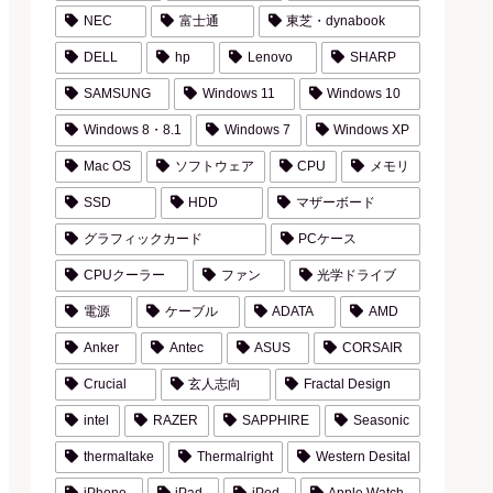
NEC
富士通
東芝・dynabook
DELL
hp
Lenovo
SHARP
SAMSUNG
Windows 11
Windows 10
Windows 8・8.1
Windows 7
Windows XP
Mac OS
ソフトウェア
CPU
メモリ
SSD
HDD
マザーボード
グラフィックカード
PCケース
CPUクーラー
ファン
光学ドライブ
電源
ケーブル
ADATA
AMD
Anker
Antec
ASUS
CORSAIR
Crucial
玄人志向
Fractal Design
intel
RAZER
SAPPHIRE
Seasonic
thermaltake
Thermalright
Western Desital