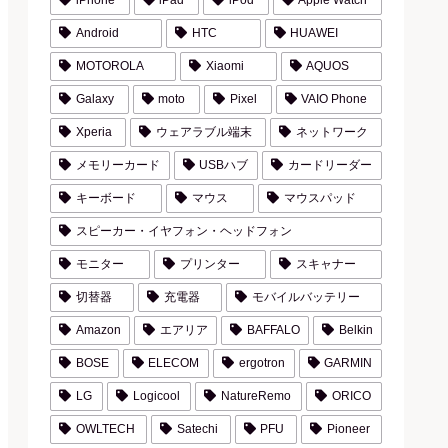
iPhone
iPad
iPod
Apple Watch
Android
HTC
HUAWEI
MOTOROLA
Xiaomi
AQUOS
Galaxy
moto
Pixel
VAIO Phone
Xperia
ウェアラブル端末
ネットワーク
メモリーカード
USBハブ
カードリーダー
キーボード
マウス
マウスパッド
スピーカー・イヤフォン・ヘッドフォン
モニター
プリンター
スキャナー
切替器
充電器
モバイルバッテリー
Amazon
エアリア
BAFFALO
Belkin
BOSE
ELECOM
ergotron
GARMIN
LG
Logicool
NatureRemo
ORICO
OWLTECH
Satechi
PFU
Pioneer