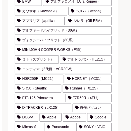
BMW
アルファロメオ（Alfa Romeo）
カワサキ（Kawasaki）
ベスパ（Vespa）
アプリリア（aprilia）
ジレラ（GILERA）
アルファードハイブリッド（30系）
ヴォクシーハイブリッド（80系）
MINI JOHN COOPER WORKS（F56）
ミト（スプリント）
アルトラパン（HE21S）
エスティマ（2代目：ACR30W）
NSR250R（MC21）
HORNET（MC31）
SR50（Stealth）
Runner（FX125）
ET3 125 Primavera
TZR50R（4EU）
D-TRACKER（LX125）
自作パソコン
DOS/V
Apple
Adobe
Google
Microsoft
Panasonic
SONY・VAIO