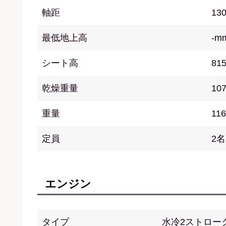
軸距
13
最低地上高
-m
シート高
81
乾燥重量
10
重量
116
定員
2名
エンジン
タイプ
水冷2ストロー