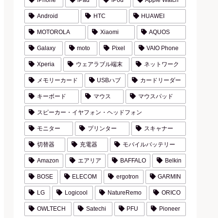
iPhone
iPad
iPod
Apple Watch
Android
HTC
HUAWEI
MOTOROLA
Xiaomi
AQUOS
Galaxy
moto
Pixel
VAIO Phone
Xperia
ウェアラブル端末
ネットワーク
メモリーカード
USBハブ
カードリーダー
キーボード
マウス
マウスパッド
スピーカー・イヤフォン・ヘッドフォン
モニター
プリンター
スキャナー
切替器
充電器
モバイルバッテリー
Amazon
エアリア
BAFFALO
Belkin
BOSE
ELECOM
ergotron
GARMIN
LG
Logicool
NatureRemo
ORICO
OWLTECH
Satechi
PFU
Pioneer