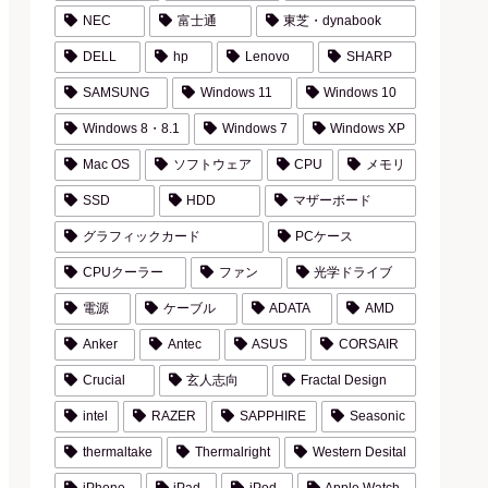
NEC
富士通
東芝・dynabook
DELL
hp
Lenovo
SHARP
SAMSUNG
Windows 11
Windows 10
Windows 8・8.1
Windows 7
Windows XP
Mac OS
ソフトウェア
CPU
メモリ
SSD
HDD
マザーボード
グラフィックカード
PCケース
CPUクーラー
ファン
光学ドライブ
電源
ケーブル
ADATA
AMD
Anker
Antec
ASUS
CORSAIR
Crucial
玄人志向
Fractal Design
intel
RAZER
SAPPHIRE
Seasonic
thermaltake
Thermalright
Western Desital