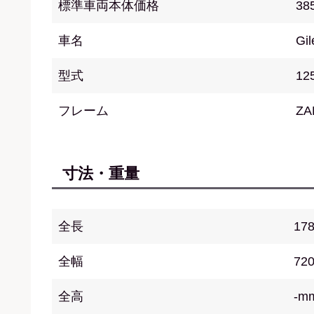
標準車両本体価格
38
車名
Gil
型式
12
フレーム
ZA
寸法・重量
全長
17
全幅
72
全高
-m