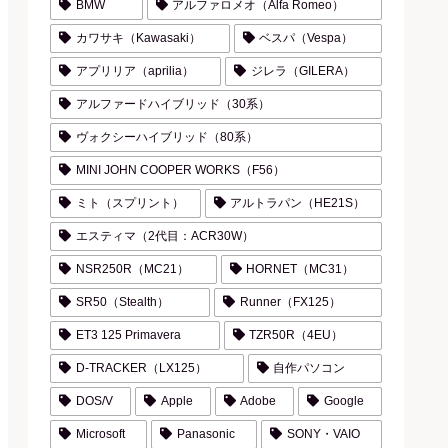
BMW
アルファロメオ（Alfa Romeo）
カワサキ（Kawasaki）
ベスパ（Vespa）
アプリリア（aprilia）
ジレラ（GILERA）
アルファードハイブリッド（30系）
ヴォクシーハイブリッド（80系）
MINI JOHN COOPER WORKS（F56）
ミト（スプリント）
アルトラパン（HE21S）
エスティマ（2代目：ACR30W）
NSR250R（MC21）
HORNET（MC31）
SR50（Stealth）
Runner（FX125）
ET3 125 Primavera
TZR50R（4EU）
D-TRACKER（LX125）
自作パソコン
DOS/V
Apple
Adobe
Google
Microsoft
Panasonic
SONY・VAIO