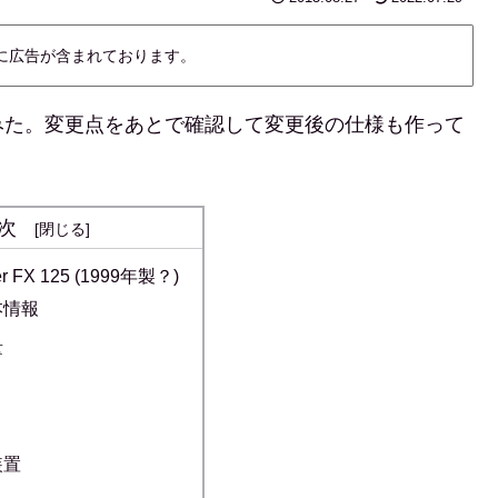
内に広告が含まれております。
みた。変更点をあとで確認して変更後の仕様も作って
次
er FX 125 (1999年製？)
本情報
量
装置