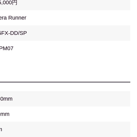
5,000円
era Runner
5FX-DD/SP
PM07
80mm
0mm
m