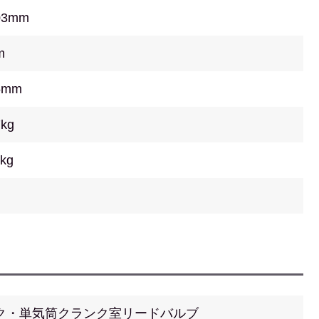
03mm
m
5mm
7kg
kg
ク・単気筒クランク室リードバルブ