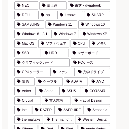
NEC
富士通
東芝・dynabook
DELL
hp
Lenovo
SHARP
SAMSUNG
Windows 11
Windows 10
Windows 8・8.1
Windows 7
Windows XP
Mac OS
ソフトウェア
CPU
メモリ
SSD
HDD
マザーボード
グラフィックカード
PCケース
CPUクーラー
ファン
光学ドライブ
電源
ケーブル
ADATA
AMD
Anker
Antec
ASUS
CORSAIR
Crucial
玄人志向
Fractal Design
intel
RAZER
SAPPHIRE
Seasonic
thermaltake
Thermalright
Western Desital