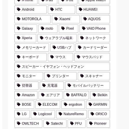
iPhone
iPad
iPod
Apple Watch
Android
HTC
HUAWEI
MOTOROLA
Xiaomi
AQUOS
Galaxy
moto
Pixel
VAIO Phone
Xperia
ウェアラブル端末
ネットワーク
メモリーカード
USBハブ
カードリーダー
キーボード
マウス
マウスパッド
スピーカー・イヤフォン・ヘッドフォン
モニター
プリンター
スキャナー
切替器
充電器
モバイルバッテリー
Amazon
エアリア
BAFFALO
Belkin
BOSE
ELECOM
ergotron
GARMIN
LG
Logicool
NatureRemo
ORICO
OWLTECH
Satechi
PFU
Pioneer