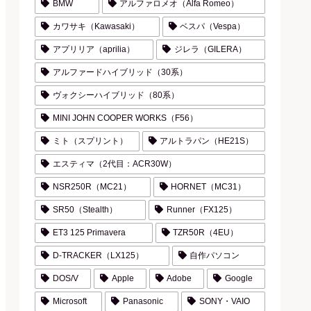
BMW
アルファロメオ（Alfa Romeo）
カワサキ（Kawasaki）
ベスパ（Vespa）
アプリリア（aprilia）
ジレラ（GILERA）
アルファードハイブリッド（30系）
ヴォクシーハイブリッド（80系）
MINI JOHN COOPER WORKS（F56）
ミト（スプリント）
アルトラパン（HE21S）
エスティマ（2代目：ACR30W）
NSR250R（MC21）
HORNET（MC31）
SR50（Stealth）
Runner（FX125）
ET3 125 Primavera
TZR50R（4EU）
D-TRACKER（LX125）
自作パソコン
DOS/V
Apple
Adobe
Google
Microsoft
Panasonic
SONY・VAIO