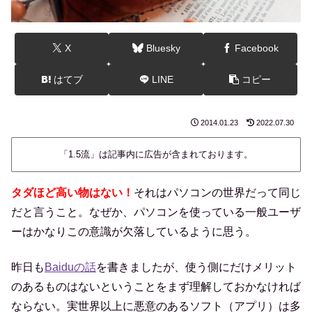
X
Bluesky
Facebook
はてブ
LINE
コピー
2014.01.23
2022.07.30
「1.5流」は記事内に広告が含まれております。
タダほど高い物はない！
それはパソコンの世界だって同じ
だと言うこと。なぜか、パソコンを使っている一般ユーザ
ーはかなりこの意識が欠落しているように思う。
昨日も
Baiduの話
を書きましたが、使う側にだけメリット
のあるものはないということをまず理解しておかなければ
ならない。実世界以上に悪意のあるソフト（アプリ）は多