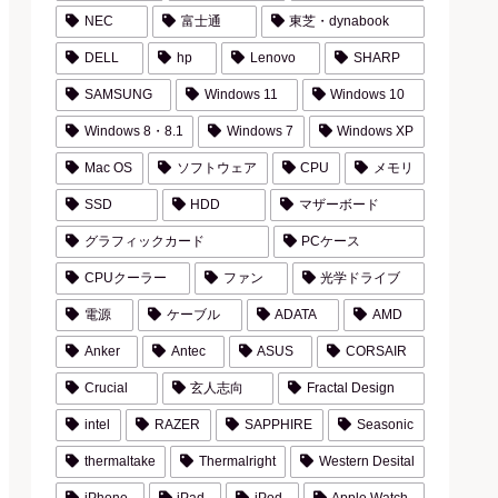
NEC
富士通
東芝・dynabook
DELL
hp
Lenovo
SHARP
SAMSUNG
Windows 11
Windows 10
Windows 8・8.1
Windows 7
Windows XP
Mac OS
ソフトウェア
CPU
メモリ
SSD
HDD
マザーボード
グラフィックカード
PCケース
CPUクーラー
ファン
光学ドライブ
電源
ケーブル
ADATA
AMD
Anker
Antec
ASUS
CORSAIR
Crucial
玄人志向
Fractal Design
intel
RAZER
SAPPHIRE
Seasonic
thermaltake
Thermalright
Western Desital