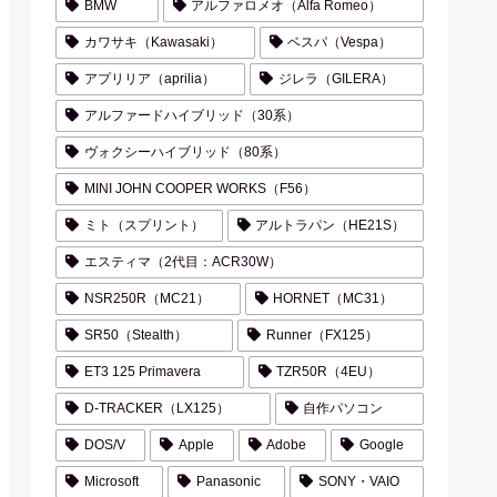
BMW
アルファロメオ（Alfa Romeo）
カワサキ（Kawasaki）
ベスパ（Vespa）
アプリリア（aprilia）
ジレラ（GILERA）
アルファードハイブリッド（30系）
ヴォクシーハイブリッド（80系）
MINI JOHN COOPER WORKS（F56）
ミト（スプリント）
アルトラパン（HE21S）
エスティマ（2代目：ACR30W）
NSR250R（MC21）
HORNET（MC31）
SR50（Stealth）
Runner（FX125）
ET3 125 Primavera
TZR50R（4EU）
D-TRACKER（LX125）
自作パソコン
DOS/V
Apple
Adobe
Google
Microsoft
Panasonic
SONY・VAIO