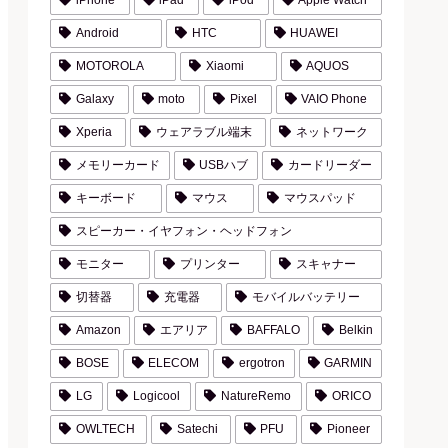
iPhone
iPad
iPod
Apple Watch
Android
HTC
HUAWEI
MOTOROLA
Xiaomi
AQUOS
Galaxy
moto
Pixel
VAIO Phone
Xperia
ウェアラブル端末
ネットワーク
メモリーカード
USBハブ
カードリーダー
キーボード
マウス
マウスパッド
スピーカー・イヤフォン・ヘッドフォン
モニター
プリンター
スキャナー
切替器
充電器
モバイルバッテリー
Amazon
エアリア
BAFFALO
Belkin
BOSE
ELECOM
ergotron
GARMIN
LG
Logicool
NatureRemo
ORICO
OWLTECH
Satechi
PFU
Pioneer