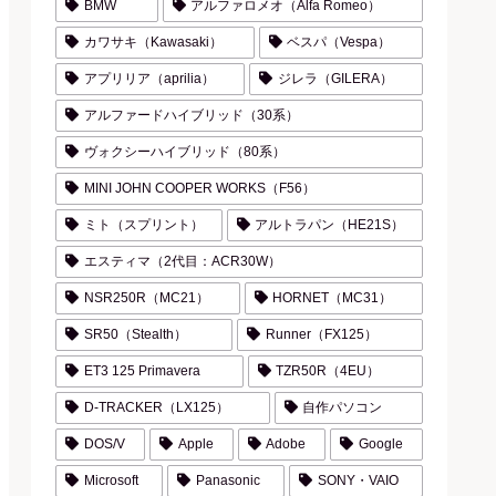
BMW
アルファロメオ（Alfa Romeo）
カワサキ（Kawasaki）
ベスパ（Vespa）
アプリリア（aprilia）
ジレラ（GILERA）
アルファードハイブリッド（30系）
ヴォクシーハイブリッド（80系）
MINI JOHN COOPER WORKS（F56）
ミト（スプリント）
アルトラパン（HE21S）
エスティマ（2代目：ACR30W）
NSR250R（MC21）
HORNET（MC31）
SR50（Stealth）
Runner（FX125）
ET3 125 Primavera
TZR50R（4EU）
D-TRACKER（LX125）
自作パソコン
DOS/V
Apple
Adobe
Google
Microsoft
Panasonic
SONY・VAIO