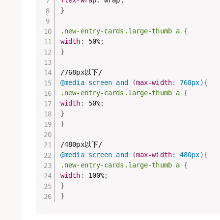
flex-wrap
:
 wrap
;
}
.new-entry-cards.large-thumb a
{
width
:
 50%
;
}
@media
 screen and 
(
max-width
:
 768px
)
{
.new-entry-cards.large-thumb a
{
width
:
 50%
;
}
}
@media
 screen and 
(
max-width
:
 480px
)
{
.new-entry-cards.large-thumb a
{
width
:
 100%
;
}
}