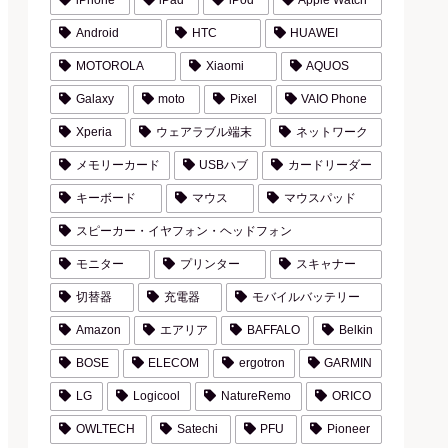
iPhone
iPad
iPod
Apple Watch
Android
HTC
HUAWEI
MOTOROLA
Xiaomi
AQUOS
Galaxy
moto
Pixel
VAIO Phone
Xperia
ウェアラブル端末
ネットワーク
メモリーカード
USBハブ
カードリーダー
キーボード
マウス
マウスパッド
スピーカー・イヤフォン・ヘッドフォン
モニター
プリンター
スキャナー
切替器
充電器
モバイルバッテリー
Amazon
エアリア
BAFFALO
Belkin
BOSE
ELECOM
ergotron
GARMIN
LG
Logicool
NatureRemo
ORICO
OWLTECH
Satechi
PFU
Pioneer