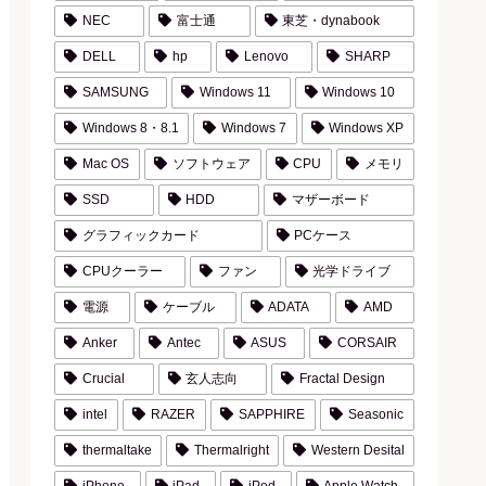
NEC
富士通
東芝・dynabook
DELL
hp
Lenovo
SHARP
SAMSUNG
Windows 11
Windows 10
Windows 8・8.1
Windows 7
Windows XP
Mac OS
ソフトウェア
CPU
メモリ
SSD
HDD
マザーボード
グラフィックカード
PCケース
CPUクーラー
ファン
光学ドライブ
電源
ケーブル
ADATA
AMD
Anker
Antec
ASUS
CORSAIR
Crucial
玄人志向
Fractal Design
intel
RAZER
SAPPHIRE
Seasonic
thermaltake
Thermalright
Western Desital