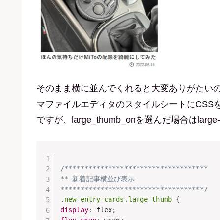
そのまま横に並んでくれると大変ありがたい
マファイルエディタのスタイルシートにCSSを追
ですが、large_thumb_onを選んだ場合はla
/************************************

** 新着記事横並び表示 

************************************/
.new-entry-cards.large-thumb
{
display
:
 flex
;