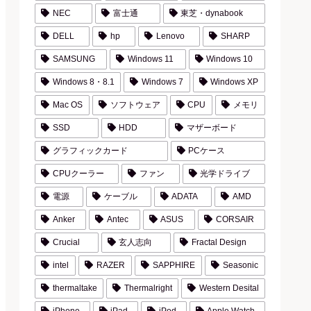
NEC
富士通
東芝・dynabook
DELL
hp
Lenovo
SHARP
SAMSUNG
Windows 11
Windows 10
Windows 8・8.1
Windows 7
Windows XP
Mac OS
ソフトウェア
CPU
メモリ
SSD
HDD
マザーボード
グラフィックカード
PCケース
CPUクーラー
ファン
光学ドライブ
電源
ケーブル
ADATA
AMD
Anker
Antec
ASUS
CORSAIR
Crucial
玄人志向
Fractal Design
intel
RAZER
SAPPHIRE
Seasonic
thermaltake
Thermalright
Western Desital