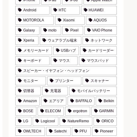
iPhone
iPad
iPod
Apple Watch
Android
HTC
HUAWEI
MOTOROLA
Xiaomi
AQUOS
Galaxy
moto
Pixel
VAIO Phone
Xperia
ウェアラブル端末
ネットワーク
メモリーカード
USBハブ
カードリーダー
キーボード
マウス
マウスパッド
スピーカー・イヤフォン・ヘッドフォン
モニター
プリンター
スキャナー
切替器
充電器
モバイルバッテリー
Amazon
エアリア
BAFFALO
Belkin
BOSE
ELECOM
ergotron
GARMIN
LG
Logicool
NatureRemo
ORICO
OWLTECH
Satechi
PFU
Pioneer