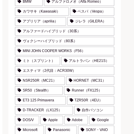
BMW
アルファロメオ（Alfa Romeo）
カワサキ（Kawasaki）
ベスパ（Vespa）
アプリリア（aprilia）
ジレラ（GILERA）
アルファードハイブリッド（30系）
ヴォクシーハイブリッド（80系）
MINI JOHN COOPER WORKS（F56）
ミト（スプリント）
アルトラパン（HE21S）
エスティマ（2代目：ACR30W）
NSR250R（MC21）
HORNET（MC31）
SR50（Stealth）
Runner（FX125）
ET3 125 Primavera
TZR50R（4EU）
D-TRACKER（LX125）
自作パソコン
DOS/V
Apple
Adobe
Google
Microsoft
Panasonic
SONY・VAIO