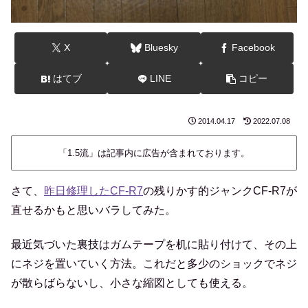
X
Bluesky
Facebook
はてブ
LINE
コピー
2014.04.17
2022.07.08
「1.5流」は記事内に広告が含まれております。
さて、
昨日修理したCF-R7
の残りかす的ジャンクCF-R7が
直せるかもと思いバラしてみた。
最近気づいた裏技はガムテープを机に貼り付けて、その上
にネジを置いていく方法。これだと多少のショックでネジ
が散らばらないし、小さな縮図としても使える。