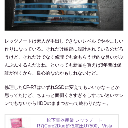
レッツノートは素人が手出しできないレベルでややこしい
作りになっている。それだけ緻密に設計されているのだろ
うけど、それだけでなく修理でも金もらうぜ的な臭いがぷ
んぷんするんだよね。といっても新品を買えば3年間は保
証が付くから、良心的なのかもしれないけど。
修理したCF-R7はいずれSSDに変えてもいいかな～とか
思ってたけど、ちょっと面倒くさすぎるしすごい速いマシ
ンでもないからHDDのままつかって終わりだな～。
松下電器産業 レッツノート
R7(Core2Duo超低電圧U7500、Vista