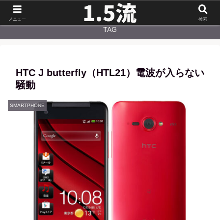
NEW
CATEGORY
メニュー
検索
TAG
HTC J butterfly（HTL21）電波が入らない
騒動
SMARTPHONE