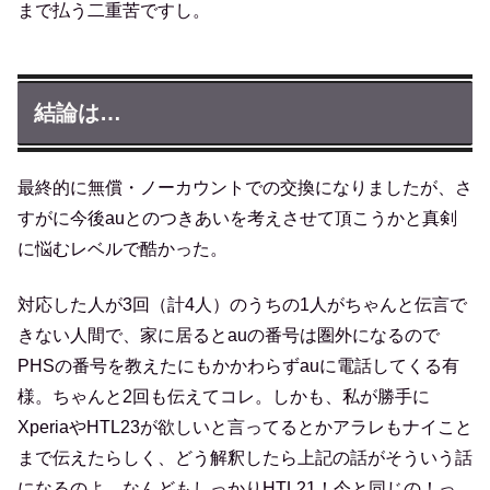
まで払う二重苦ですし。
結論は…
最終的に無償・ノーカウントでの交換になりましたが、さ
すがに今後auとのつきあいを考えさせて頂こうかと真剣
に悩むレベルで酷かった。
対応した人が3回（計4人）のうちの1人がちゃんと伝言で
きない人間で、家に居るとauの番号は圏外になるので
PHSの番号を教えたにもかかわらずauに電話してくる有
様。ちゃんと2回も伝えてコレ。しかも、私が勝手に
XperiaやHTL23が欲しいと言ってるとかアラレもナイこと
まで伝えたらしく、どう解釈したら上記の話がそういう話
になるのよ。なんどもしっかりHTL21！今と同じの！っ