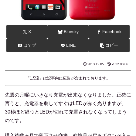
X
Bluesky
Facebook
はてブ
LINE
コピー
2013.12.05
2022.08.06
「1.5流」は記事内に広告が含まれております。
先週の月曜にいきなり充電が出来なくなりました。正確に
言うと、充電器を刺してすぐはLEDが赤く光りますが、
30秒ほど経つとLEDが切れて充電されなくなってしまう
のです。
購入後数ヶ月で落下させ交換、交換品が戻るボタンが入っ