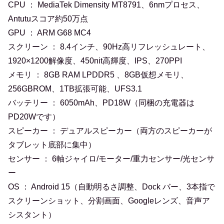
CPU ： MediaTek Dimensity MT8791、6nmプロセス、
Antutuスコア約50万点
GPU ： ARM G68 MC4
スクリーン ： 8.4インチ、90Hz高リフレッシュレート、
1920×1200解像度、450nit高輝度、IPS、270PPI
メモリ ： 8GB RAM LPDDR5 、8GB仮想メモリ、
256GBROM、1TB拡張可能、UFS3.1
バッテリー ： 6050mAh、PD18W（同梱の充電器は
PD20Wです）
スピーカー ： デュアルスピーカー（両方のスピーカーが
タブレット底部に集中）
センサー ： 6軸ジャイロ/モーター/重力センサー/光センサ
ー
OS ： Android 15（自動明るさ調整、Dock バー、3本指で
スクリーンショット、分割画面、Googleレンズ、音声ア
シスタント）